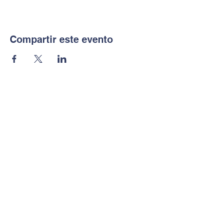
Compartir este evento
Notice of Non-
Discrimination
Contáctenos
Tel:
702-533-1896
Correo electrónico:
info@freedomclassical.org
Habla a